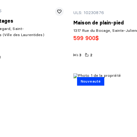
5
ULS: 10230876
tages
Maison de plain-pied
egard, Saint-
1317 Rue du Bocage, Sainte-Julien
s (Ville des Laurentides)
599 900$
3
2
1
Nouveauté