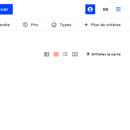
uver
EN
endre
Prix
Types
Plus de critères
Afficher la carte