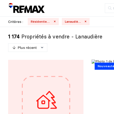
Critères :
Résidentielle
Lanaudière
Propriétés à vendre - Lanaudière
1 174
Plus récent
P
l
u
s
r
é
c
e
n
t
Nouveaut
M
o
i
n
s
r
é
c
e
n
t
P
l
u
s
c
h
e
r
M
o
i
n
s
c
h
e
r