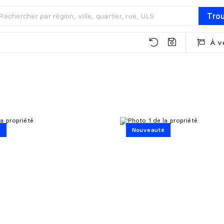
Tro
À v
é
Nouveauté