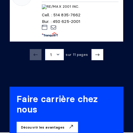
Cell. : 514 835-7662
Bur. : 450 625-2001
1
sur 11 pages
1
2
3
Faire carrière chez
4
nous
5
Découvrir les avantages
6