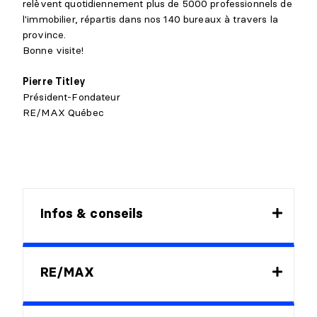
relèvent quotidiennement plus de 5000 professionnels de
l'immobilier, répartis dans nos 140 bureaux à travers la
province.
Bonne visite!
Pierre Titley
Président-Fondateur
RE/MAX Québec
Infos & conseils
Conseils pour l'achat
RE/MAX
Conseils pour la vente
Conseils pour les premiers acheteurs
Mise à part de l'argent