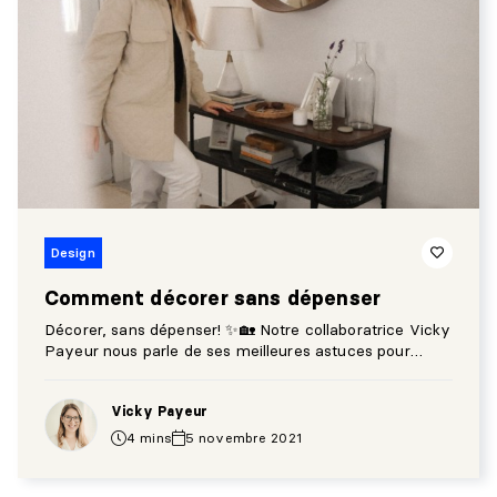
Design
Comment décorer sans dépenser
Décorer, sans dépenser! ✨🏡 Notre collaboratrice Vicky
Payeur nous parle de ses meilleures astuces pour
décorer à partir de ce que tu as déjà sous la main! Pour
créer un intérieur personnalisé, épuré et minimaliste, il
Vicky Payeur
suffit de suivre ces cinq étapes seulement!
4 mins
5 novembre 2021