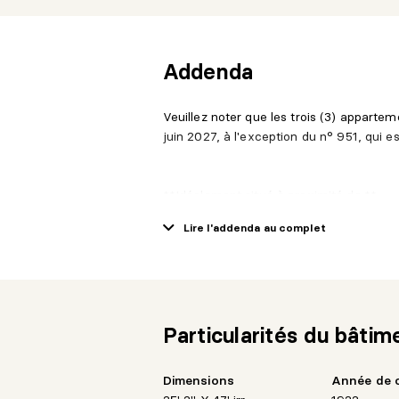
Addenda
Veuillez noter que les trois (3) apparte
juin 2027, à l'exception du n° 951, qui e
**Idéalement situé à proximité de:**
Lire l'addenda au complet
- La station de métro et la gare Vendôm
- Les transports en commun et une pist
- Le Centre universitaire de santé McGil
- Le parc Georges-Saint-Pierre
- Écoles, garderies et services essentiel
Particularités du bâtim
- Restaurants, bars, cafés et commerce
- Boutiques et centres commerciaux
- Accès rapide aux autoroutes 15 et 20 a
Dimensions
Année de 