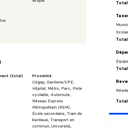
Brique
Total
Taxe
plus
nfirmé par les deux parties avant
Munic
Scolai
Total
combustion et cheminée(s) sont vendus sans
glementation applicable ainsi qu'aux
Dépen
 d'assurances.
n
Équipe
uellement pour retirer les effets
Total
ent (total)
Proximité
Reven
Cégep, Garderie/CPE,
Hôpital, Métro, Parc, Piste
Réside
cyclable, Autoroute,
Total
Réseau Express
Métropolitain (REM),
École secondaire, Train de
banlieue, Transport en
commun, Université,