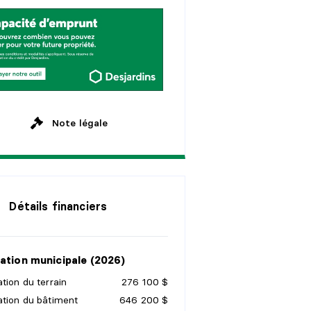
s
e
m
a
i
n
e
s
a
n
s
M
e
n
s
u
e
l
l
e
a
n
s
a
n
s
Note légale
Détails financiers
ation municipale (2026)
tion du terrain
276 100 $
ation du bâtiment
646 200 $