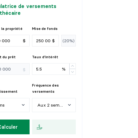
ulatrice de versements
thécaire
 la propriété
Mise de fonds
$
$
 du prêt
Taux d'intérêt
%
$
Fréquence des
tissement
versements
ans
Aux 2 semaines
n
s
H
e
b
d
o
m
a
d
a
i
r
e
Calculer
a
n
s
A
u
x
2