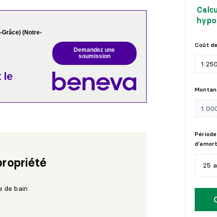
Calc
hypo
-Grâce) (Notre-
Coût de
Demandez une
soumission
 le
Montant
Période
d'amor
propriété
25 
5
a
e de bain
1
0