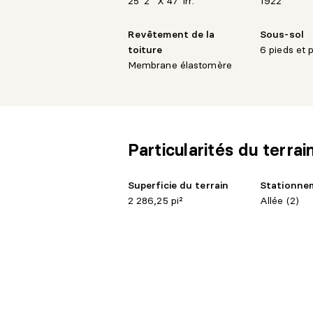
25' 2" X 47' irr.
1922
**Déclarations**
Revêtement de la
Sous-sol
toiture
6 pieds et 
-Le choix d'un inspecteur devra être co
Membrane élastomère
l'inspection.
-Les poêle(s), foyer(s), appareil(s) à 
garantie quant à leur conformité à la ré
exigences imposées par les compagnies
Particularités du terrai
- Les photos ont été mises en scène virt
personnels du locataire.
Superficie du terrain
Stationnem
2 286,25 pi²
Allée (2)