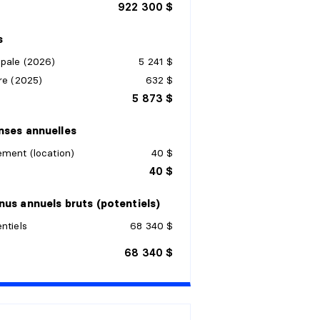
922 300 $
s
ipale (2026)
5 241 $
re (2025)
632 $
5 873 $
ses annuelles
ment (location)
40 $
40 $
us annuels bruts (potentiels)
ntiels
68 340 $
68 340 $