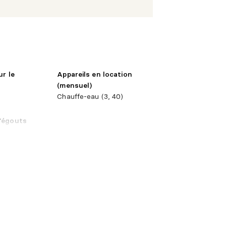
 X 11'7"
Bois
 X 10'8"
Bois
ur le
Appareils en location
(mensuel)
Chauffe-eau (3, 40)
X 13' irr.
Céramique
'égouts
é
X 12'1"
Bois
 5'2" irr.
Céramique
X 13'11"
Bois