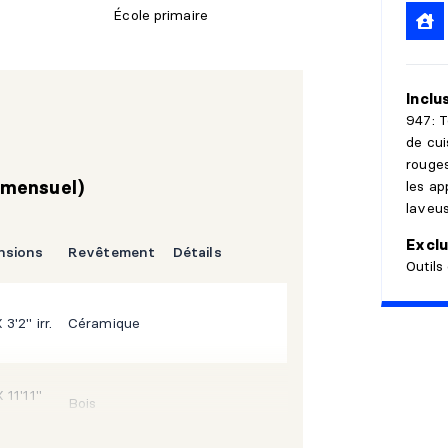
École primaire
Inclu
947: T
de cui
rouges
les ap
l mensuel)
laveu
Exclu
nsions
Revêtement
Détails
Outils
 3'2" irr.
Céramique
 11'11"
Bois