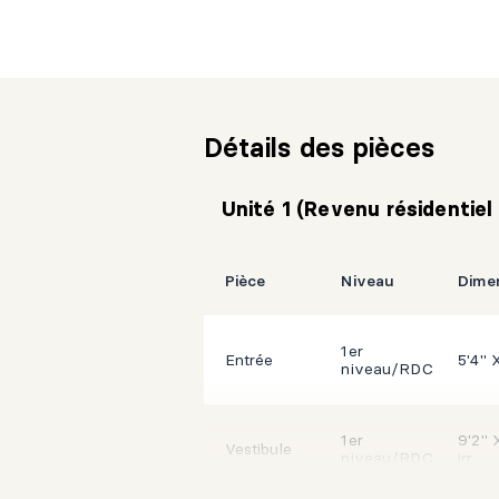
Détails des pièces
Unité 1 (Revenu résidentie
Pièce
Niveau
Dime
1er
Entrée
5'4" X
niveau/RDC
1er
9'2" X
Vestibule
niveau/RDC
irr.