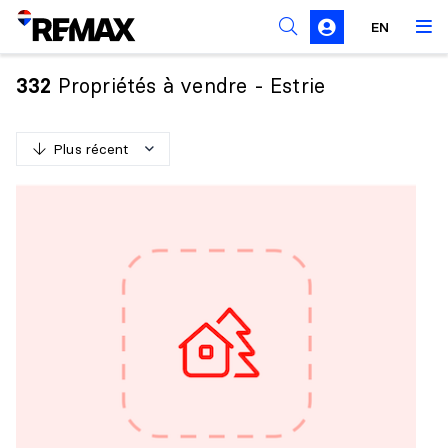
Règles de sollicitation
EN
Propriétés à vendre - Estrie
332
Plus récent
P
l
u
s
r
é
c
e
n
t
M
o
i
n
s
r
é
c
e
n
t
P
l
u
s
c
h
e
r
M
o
i
n
s
c
h
e
r