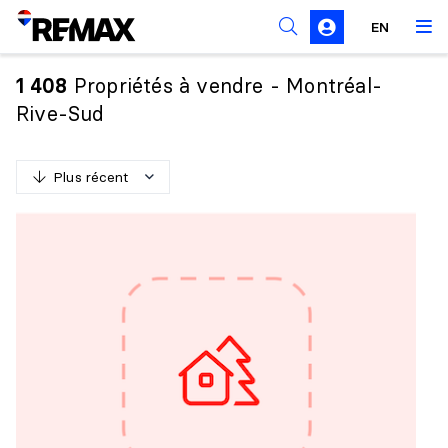
Règles de sollicitation
EN
Propriétés à vendre - Montréal-
1 408
Rive-Sud
Plus récent
P
l
u
s
r
é
c
e
n
t
M
o
i
n
s
r
é
c
e
n
t
P
l
u
s
c
h
e
r
M
o
i
n
s
c
h
e
r