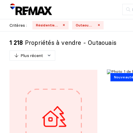
Critères :
Résidentielle
Outaouais
Propriétés à vendre - Outaouais
1 218
Plus récent
P
l
u
s
r
é
c
e
n
t
Nouveaut
M
o
i
n
s
r
é
c
e
n
t
P
l
u
s
c
h
e
r
M
o
i
n
s
c
h
e
r