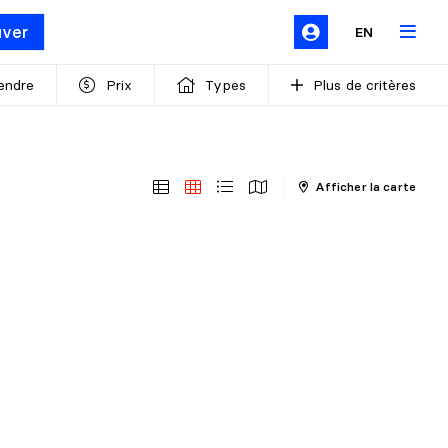
uver
EN
endre
Prix
Types
Plus de critères
Afficher la carte