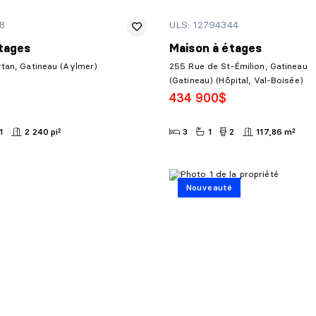
8
ULS: 12794344
tages
Maison à étages
rtan, Gatineau (Aylmer)
255 Rue de St-Émilion, Gatineau
(Gatineau) (Hôpital, Val-Boisée)
434 900$
1
2 240 pi²
3
1
2
117,86 m²
Nouveauté