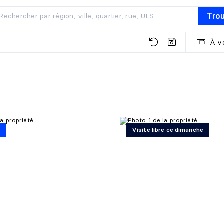
Tro
À v
é
Visite libre ce dimanche