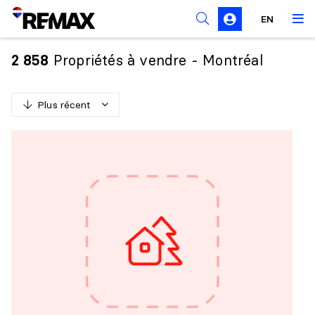
Règles de sollicitation
EN
Propriétés à vendre - Montréal
2 858
Plus récent
P
l
u
s
r
é
c
e
n
t
M
o
i
n
s
r
é
c
e
n
t
P
l
u
s
c
h
e
r
M
o
i
n
s
c
h
e
r