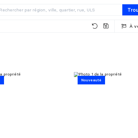
Tro
À v
é
Nouveauté