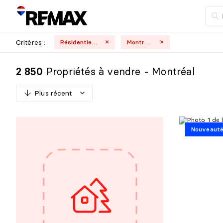
Critères :
Résidentielle
Montréal
Propriétés à vendre - Montréal
2 850
Plus récent
P
l
u
s
r
é
c
e
n
t
Nouveaut
M
o
i
n
s
r
é
c
e
n
t
P
l
u
s
c
h
e
r
M
o
i
n
s
c
h
e
r