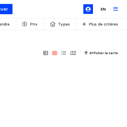
uver
EN
endre
Prix
Types
Plus de critères
Afficher la carte