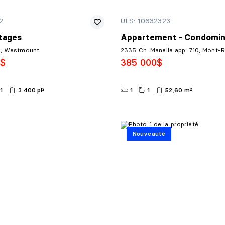
2
ULS: 10632323
tages
Appartement - Condomi
e, Westmount
2335 Ch. Manella app. 710, Mont-
0$
385 000$
1
3 400 pi²
1
1
52,60 m²
Nouveauté