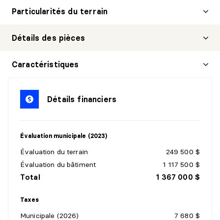
Particularités du terrain
Détails des pièces
HALL D'ENTRÉE/VESTIBULE
Caractéristiques
Niveau :
1er niveau/RDC
Dimensions :
10'0" X 9'0"
Détails financiers
Revêtement :
Détails :
Évaluation municipale (2023)
SALON
Évaluation du terrain
249 500 $
Niveau :
1er niveau/RDC
Évaluation du bâtiment
1 117 500 $
Dimensions :
11'9" X 15'6"
Total
1 367 000 $
Revêtement :
Détails :
Taxes
Municipale (2026)
7 680 $
SALLE À MANGER