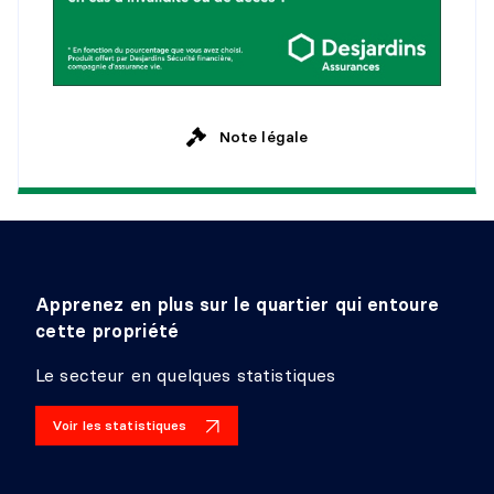
Revêtement :
Détails :
PENDERIE (WALK-IN)
Note légale
Niveau :
2e niveau
Dimensions :
3'6" X 12'
Revêtement :
Détails :
SALLE DE BAINS
Apprenez en plus sur le quartier qui entoure
Niveau :
2e niveau
cette propriété
Dimensions :
11' X 12'
Revêtement :
Le secteur en quelques statistiques
Détails :
Voir les statistiques
SALLE DE LAVAGE
Niveau :
2e niveau