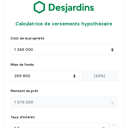
SOLARIUM/VERRIÈRE
Niveau :
1er niveau/RDC
Calculatrice de versements hypothécaire
Dimensions :
11' X 15'
Revêtement :
Détails :
Coût de la propriété
$
SALON
Mise de fonds
Niveau :
2e niveau
Dimensions :
13'6" X 20'6"
$
Revêtement :
Détails :
Montant du prêt
SALLE FAMILIALE
$
Niveau :
2e niveau
Dimensions :
17' X 30'
Taux d'intérêt
Revêtement :