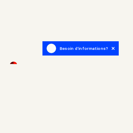
Besoin d'informations?
Infolettre
Inscrivez-vous afin de recevoir des articles de blogue en
lien avec le monde de l'immobilier.