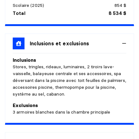
Scolaire (2025)
854 $
Niveau :
1er niveau/RDC
Total
8 534 $
Dimensions :
12'0" X 14'9"
Revêtement :
Détails :
Inclusions et exclusions
CUISINE
Inclusions
Niveau :
1er niveau/RDC
Stores, tringles, rideaux, luminaires, 2 tiroirs lave-
Dimensions :
15' X 11'
vaisselle, balayeuse centrale et ses accessoires, spa
Revêtement :
déversant dans la piscine avec toit feuilles de palmiers,
Détails :
accessoires piscine, thermopompe pour la piscine,
système au sel, cabanon.
SALLE D'EAU
Exclusions
Niveau :
1er niveau/RDC
3 armoires blanches dans la chambre principale
Dimensions :
4'9" X 5'
Revêtement :
Détails :