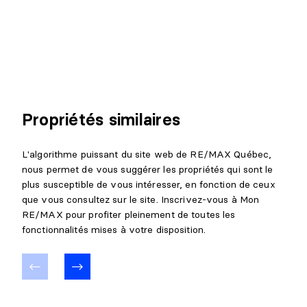
Niveau :
Sous-sol 1
Dimensions :
18'6" X 29'
Revêtement :
Détails :
CHAMBRE À COUCHER
Propriétés similaires
Niveau :
Sous-sol 1
Dimensions :
15'6" X 8'
L'algorithme puissant du site web de RE/MAX Québec,
Revêtement :
nous permet de vous suggérer les propriétés qui sont le
Détails :
plus susceptible de vous intéresser, en fonction de ceux
que vous consultez sur le site. Inscrivez-vous à Mon
SALLE MÉCANIQUE
RE/MAX pour profiter pleinement de toutes les
fonctionnalités mises à votre disposition.
Niveau :
Sous-sol 1
Dimensions :
6'6" X 5'
Revêtement :
Détails :