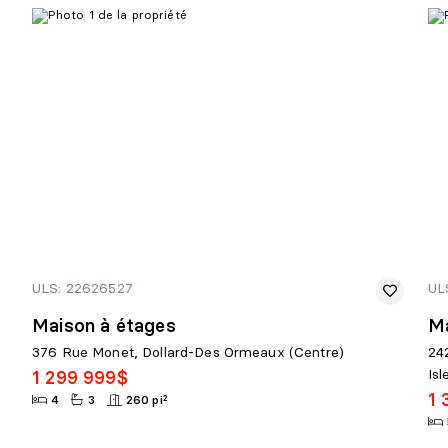
ULS: 22626527
UL
Maison à étages
Ma
376 Rue Monet, Dollard-Des Ormeaux (Centre)
24
Is
1 299 999$
1 
4
3
260 pi²