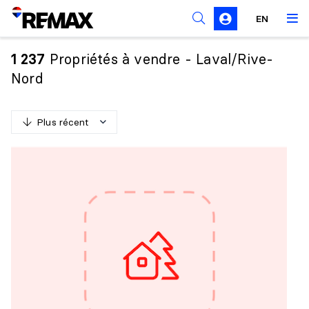
Règles de sollicitation
EN
Propriétés à vendre - Laval/Rive-
1 237
Nord
Plus récent
P
l
u
s
r
é
c
e
n
t
M
o
i
n
s
r
é
c
e
n
t
P
l
u
s
c
h
e
r
M
o
i
n
s
c
h
e
r