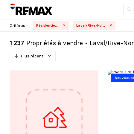
Critères :
Résidentielle
Laval/Rive-Nord
Propriétés à vendre - Laval/Rive-No
1 237
Plus récent
P
l
u
s
r
é
c
e
n
t
Nouveaut
M
o
i
n
s
r
é
c
e
n
t
P
l
u
s
c
h
e
r
M
o
i
n
s
c
h
e
r