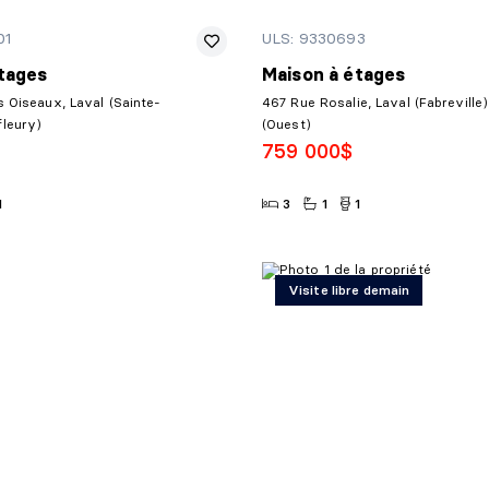
01
ULS: 9330693
tages
Maison à étages
 Oiseaux, Laval (Sainte-
467 Rue Rosalie, Laval (Fabreville)
leury)
(Ouest)
759 000$
1
3
1
1
Visite libre demain