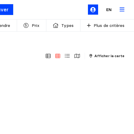
uver
EN
endre
Prix
Types
Plus de critères
Afficher la carte