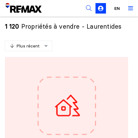
Règles de sollicitation
EN
Propriétés à vendre - Laurentides
1 120
Plus récent
P
l
u
s
r
é
c
e
n
t
M
o
i
n
s
r
é
c
e
n
t
P
l
u
s
c
h
e
r
M
o
i
n
s
c
h
e
r