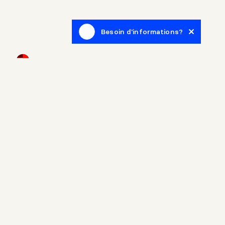
Besoin d'informations?
Infolettre
Inscrivez-vous afin de recevoir des articles de blogue en
lien avec le monde de l'immobilier.