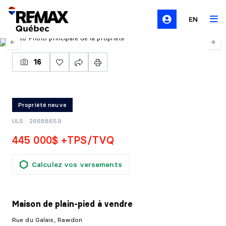
EN
16
Propriété neuve
ULS : 26688659
445 000$ +TPS/TVQ
Calculez vos versements
Maison de plain-pied
à vendre
Rue du Galais, Rawdon