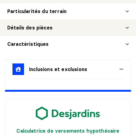
Particularités du terrain
Détails des pièces
HALL D'ENTRÉE/VESTIBULE
Caractéristiques
Niveau :
1er niveau/RDC
Dimensions :
4'6" X 11'5"
Inclusions et exclusions
Revêtement :
Détails :
SALON
Niveau :
1er niveau/RDC
Dimensions :
12'11" X 11'5"
Revêtement :
Détails :
Calculatrice de versements hypothécaire