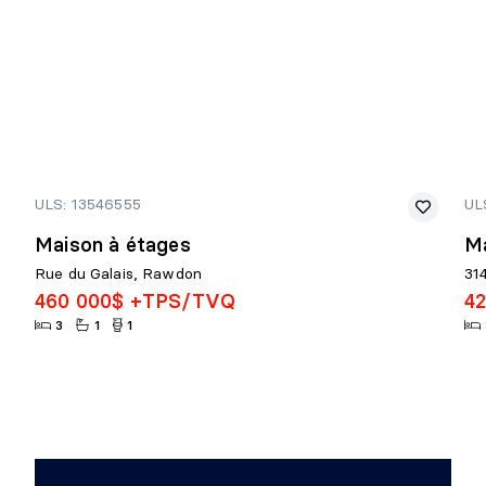
ULS: 13546555
UL
Maison à étages
Ma
Rue du Galais, Rawdon
31
460 000$ +TPS/TVQ
4
3
1
1