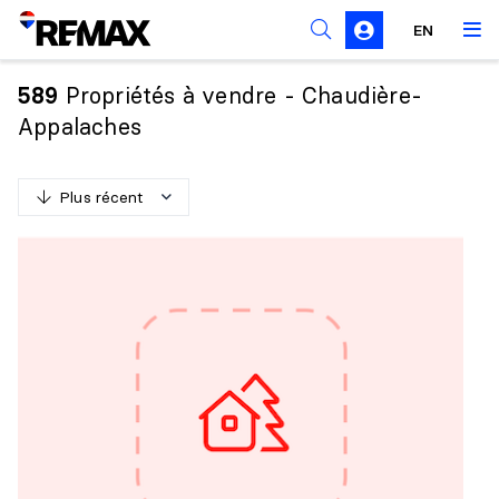
Règles de sollicitation
EN
Propriétés à vendre - Chaudière-
589
Appalaches
Plus récent
P
l
u
s
r
é
c
e
n
t
M
o
i
n
s
r
é
c
e
n
t
P
l
u
s
c
h
e
r
M
o
i
n
s
c
h
e
r