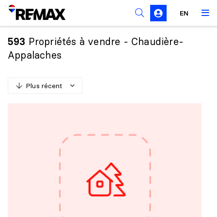
Règles de sollicitation
EN
Propriétés à vendre - Chaudière-
593
Appalaches
Plus récent
P
l
u
s
r
é
c
e
n
t
M
o
i
n
s
r
é
c
e
n
t
P
l
u
s
c
h
e
r
M
o
i
n
s
c
h
e
r