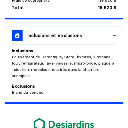
Frais de copropriété
19 620 $
Total
19 620 $
SALLE DE BAINS
Niveau :
PH02
Dimensions :
7'4" X 7'10"
Revêtement :
Inclusions et exclusions
Céramique
Détails :
Chauffante
Inclusions
CUISINE
Équipement de Domotique, Store, fixtures, luminaire,
four, réfrigirateur, lave-vaisselle, micro-onde, plaque à
Niveau :
PH02
induction, meubles encastrés dans la chambre
Dimensions :
9'4" X 15'10"
principale.
Revêtement :
Bois
Exclusions
Détails :
Biens du vendeur
COIN-REPAS
Niveau :
PH02
Dimensions :
7'6" X 10'4"
Revêtement :
Bois