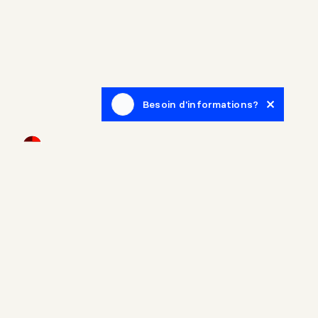
Besoin d'informations?
Infolettre
Inscrivez-vous afin de recevoir des articles de blogue en
lien avec le monde de l'immobilier.