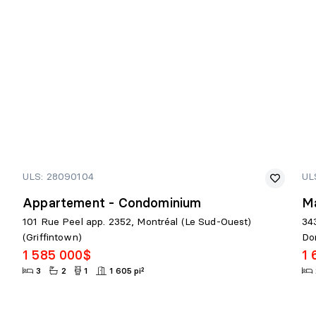
ULS: 28090104
UL
Appartement - Condominium
Ma
101 Rue Peel app. 2352, Montréal (Le Sud-Ouest)
343
(Griffintown)
Do
1 585 000$
1 
3
2
1
1 605 pi²