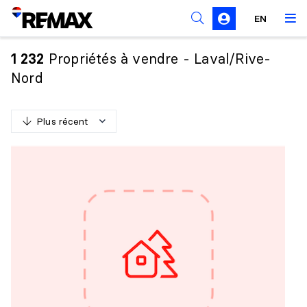
Règles de sollicitation
EN
Propriétés à vendre - Laval/Rive-
1 232
Nord
Plus récent
P
l
u
s
r
é
c
e
n
t
M
o
i
n
s
r
é
c
e
n
t
P
l
u
s
c
h
e
r
M
o
i
n
s
c
h
e
r