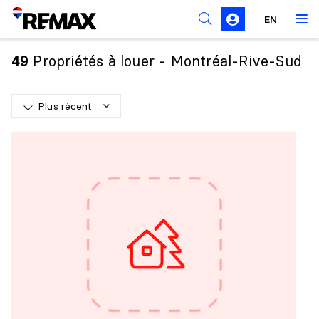
Règles de sollicitation
EN
Propriétés à louer - Montréal-Rive-Sud
49
Plus récent
P
l
u
s
r
é
c
e
n
t
M
o
i
n
s
r
é
c
e
n
t
P
l
u
s
c
h
e
r
M
o
i
n
s
c
h
e
r