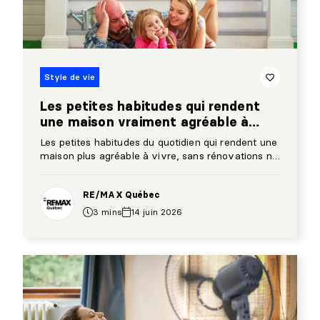
Style de vie
Les petites habitudes qui rendent
une maison vraiment agréable à
vivre
Les petites habitudes du quotidien qui rendent une
maison plus agréable à vivre, sans rénovations ni
gros changements.
RE/MAX Québec
3 mins
14 juin 2026