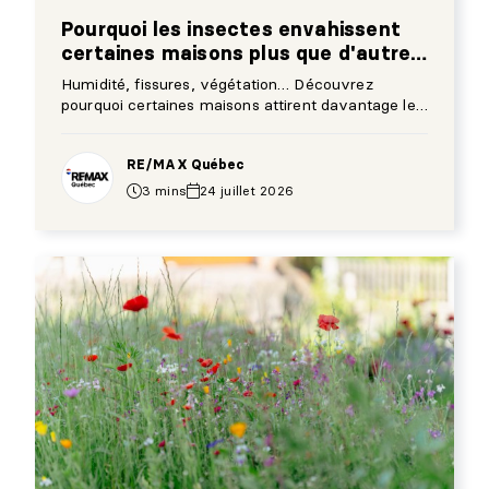
Pourquoi les insectes envahissent
certaines maisons plus que d'autres
en été?
Humidité, fissures, végétation… Découvrez
pourquoi certaines maisons attirent davantage les
insectes et comment les éloigner.
RE/MAX Québec
3 mins
24 juillet 2026