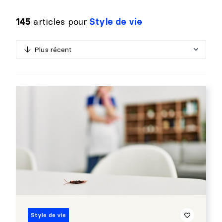
articles pour
Style de vie
145
Plus récent
P
l
u
s
r
é
c
e
n
t
M
o
i
n
s
r
é
c
e
n
t
Style de vie