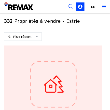
Règles de sollicitation
EN
Propriétés à vendre - Estrie
332
Plus récent
P
l
u
s
r
é
c
e
n
t
M
o
i
n
s
r
é
c
e
n
t
P
l
u
s
c
h
e
r
M
o
i
n
s
c
h
e
r