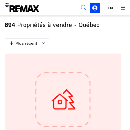
Règles de sollicitation
EN
Propriétés à vendre - Québec
894
Plus récent
P
l
u
s
r
é
c
e
n
t
M
o
i
n
s
r
é
c
e
n
t
P
l
u
s
c
h
e
r
M
o
i
n
s
c
h
e
r