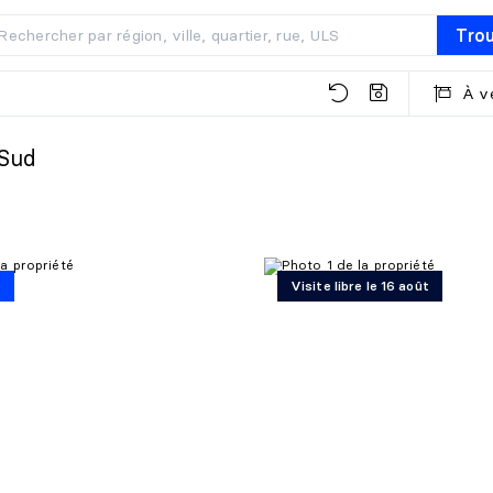
Tro
À v
-Sud
é
Visite libre le 16 août