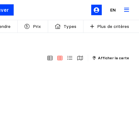
uver
EN
endre
Prix
Types
Plus de critères
Afficher la carte