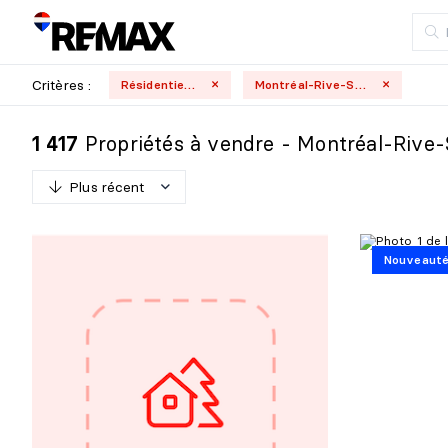
Critères :
Résidentielle
Montréal-Rive-Sud
Propriétés à vendre - Montréal-Rive
1 417
Plus récent
P
l
u
s
r
é
c
e
n
t
Nouveaut
M
o
i
n
s
r
é
c
e
n
t
P
l
u
s
c
h
e
r
M
o
i
n
s
c
h
e
r