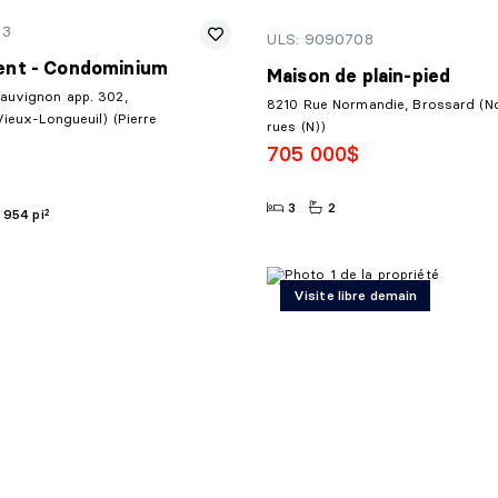
13
ULS: 9090708
nt - Condominium
Maison de plain-pied
auvignon app. 302,
8210 Rue Normandie, Brossard (
Vieux-Longueuil) (Pierre
rues (N))
705 000$
3
2
954 pi²
Visite libre demain