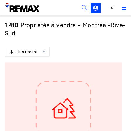
Règles de sollicitation
EN
Propriétés à vendre - Montréal-Rive-
1 410
Sud
Plus récent
P
l
u
s
r
é
c
e
n
t
M
o
i
n
s
r
é
c
e
n
t
P
l
u
s
c
h
e
r
M
o
i
n
s
c
h
e
r