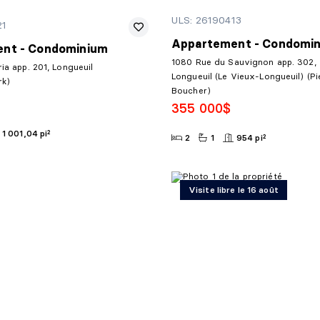
ULS: 26190413
21
Appartement - Condomi
nt - Condominium
1080 Rue du Sauvignon app. 302,
ria app. 201, Longueuil
Longueuil (Le Vieux-Longueuil) (Pi
rk)
Boucher)
355 000$
1 001,04 pi²
2
1
954 pi²
Visite libre le 16 août