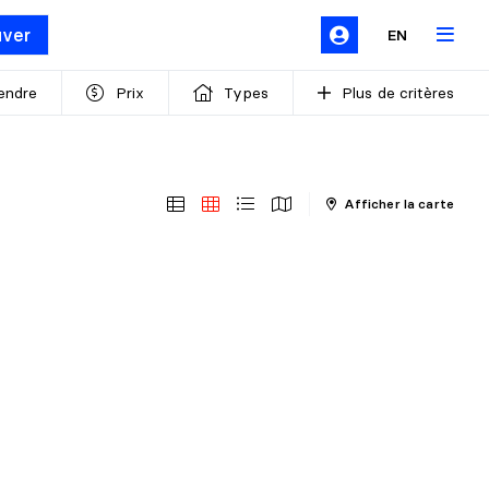
uver
EN
endre
Prix
Types
Plus de critères
Afficher la carte