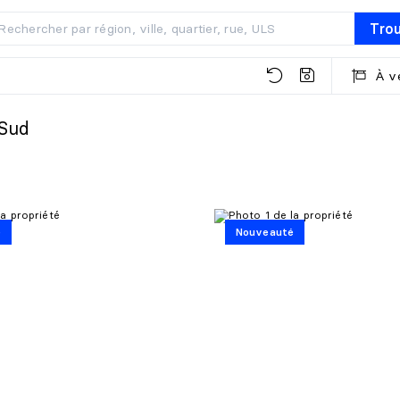
Tro
À v
-Sud
é
Nouveauté