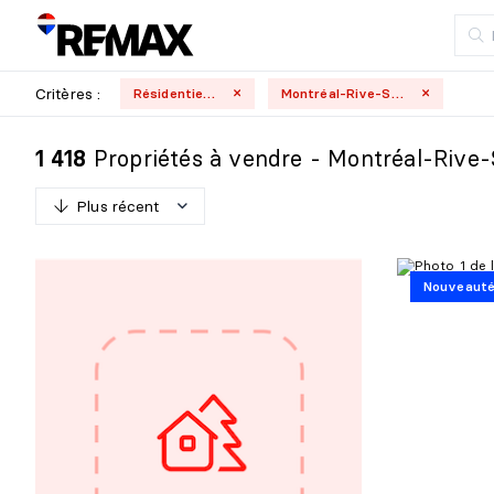
Critères :
Résidentielle
Montréal-Rive-Sud
Propriétés à vendre - Montréal-Rive
1 418
Plus récent
P
l
u
s
r
é
c
e
n
t
Nouveaut
M
o
i
n
s
r
é
c
e
n
t
P
l
u
s
c
h
e
r
M
o
i
n
s
c
h
e
r