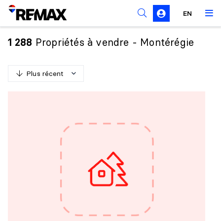
Règles de sollicitation
EN
Propriétés à vendre - Montérégie
1 288
Plus récent
P
l
u
s
r
é
c
e
n
t
M
o
i
n
s
r
é
c
e
n
t
P
l
u
s
c
h
e
r
M
o
i
n
s
c
h
e
r