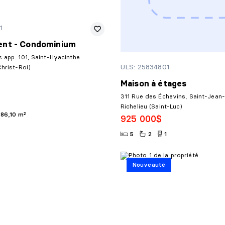
1
nt - Condominium
 app. 101, Saint-Hyacinthe
ULS: 25834801
Christ-Roi)
Maison à étages
311 Rue des Échevins, Saint-Jean
Richelieu (Saint-Luc)
86,10 m²
925 000$
5
2
1
Nouveauté