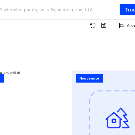
Tro
À v
é
Nouveauté