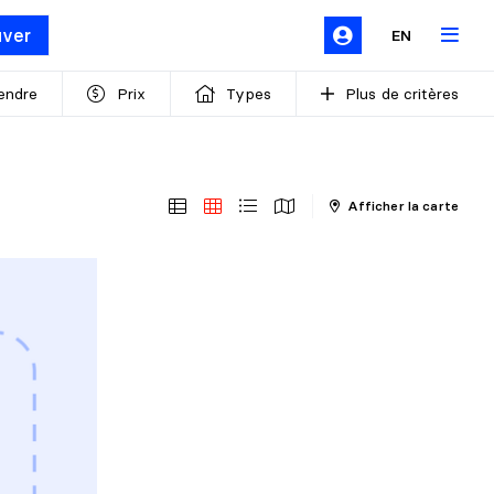
uver
EN
endre
Prix
Types
Plus de critères
Afficher la carte