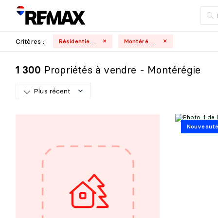
Critères :
Résidentielle
Montérégie
Propriétés à vendre - Montérégie
1 300
Plus récent
P
l
u
s
r
é
c
e
n
t
Nouveaut
M
o
i
n
s
r
é
c
e
n
t
P
l
u
s
c
h
e
r
M
o
i
n
s
c
h
e
r