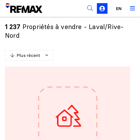
Règles de sollicitation
EN
Propriétés à vendre - Laval/Rive-
1 237
Nord
Plus récent
P
l
u
s
r
é
c
e
n
t
M
o
i
n
s
r
é
c
e
n
t
P
l
u
s
c
h
e
r
M
o
i
n
s
c
h
e
r