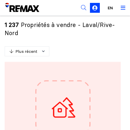
Règles de sollicitation
EN
Propriétés à vendre - Laval/Rive-
1 237
Nord
Plus récent
P
l
u
s
r
é
c
e
n
t
M
o
i
n
s
r
é
c
e
n
t
P
l
u
s
c
h
e
r
M
o
i
n
s
c
h
e
r