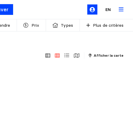
uver
EN
endre
Prix
Types
Plus de critères
Afficher la carte