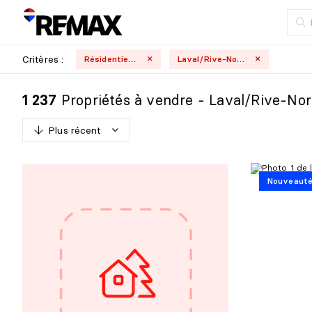
Critères :
Résidentielle
Laval/Rive-Nord
Propriétés à vendre - Laval/Rive-No
1 237
Plus récent
P
l
u
s
r
é
c
e
n
t
Nouveaut
M
o
i
n
s
r
é
c
e
n
t
P
l
u
s
c
h
e
r
M
o
i
n
s
c
h
e
r