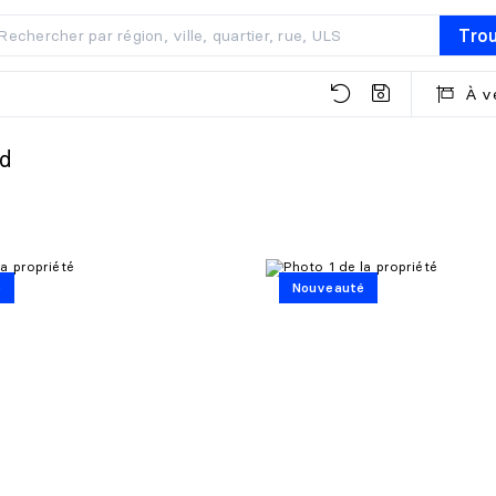
Tro
À v
rd
é
Nouveauté