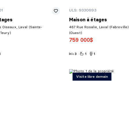
01
ULS: 9330693
tages
Maison à étages
 Oiseaux, Laval (Sainte-
467 Rue Rosalie, Laval (Fabreville)
leury)
(Ouest)
759 000$
1
3
1
1
Visite libre demain