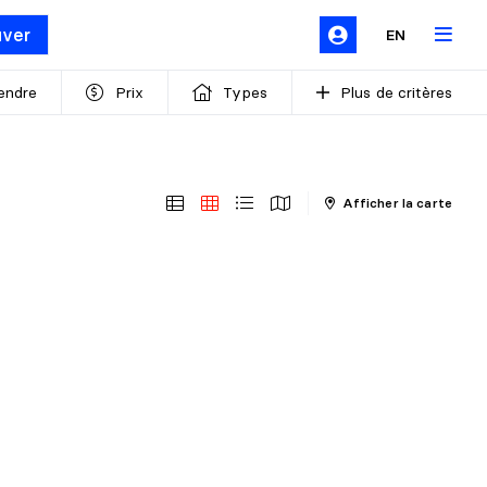
uver
EN
endre
Prix
Types
Plus de critères
Afficher la carte