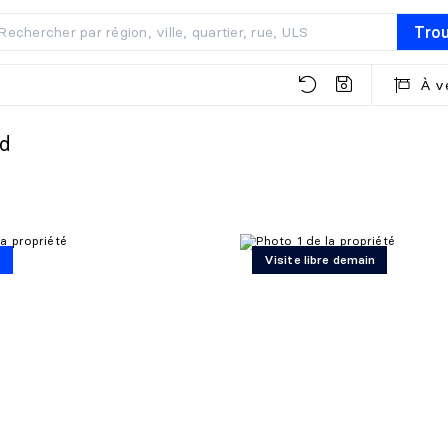
Tro
À v
rd
é
Visite libre demain