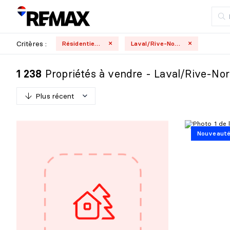
Critères :
Résidentielle
Laval/Rive-Nord
Propriétés à vendre - Laval/Rive-No
1 238
Plus récent
P
l
u
s
r
é
c
e
n
t
Nouveaut
M
o
i
n
s
r
é
c
e
n
t
P
l
u
s
c
h
e
r
M
o
i
n
s
c
h
e
r