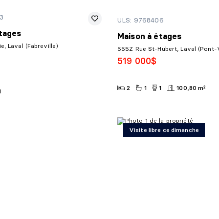
3
ULS: 9768406
tages
Maison à étages
e, Laval (Fabreville)
555Z Rue St-Hubert, Laval (Pont-
519 000$
2
1
1
100,80 m²
1
Visite libre ce dimanche