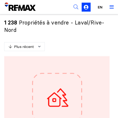
Règles de sollicitation
EN
Propriétés à vendre - Laval/Rive-
1 238
Nord
Plus récent
P
l
u
s
r
é
c
e
n
t
M
o
i
n
s
r
é
c
e
n
t
P
l
u
s
c
h
e
r
M
o
i
n
s
c
h
e
r