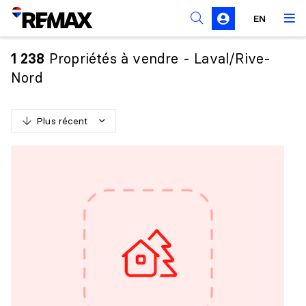
Règles de sollicitation
EN
Propriétés à vendre - Laval/Rive-
1 238
Nord
Plus récent
P
l
u
s
r
é
c
e
n
t
M
o
i
n
s
r
é
c
e
n
t
P
l
u
s
c
h
e
r
M
o
i
n
s
c
h
e
r