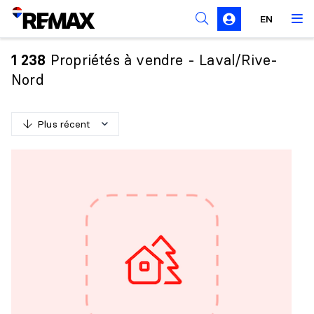
Règles de sollicitation
EN
Propriétés à vendre - Laval/Rive-
1 238
Nord
Plus récent
P
l
u
s
r
é
c
e
n
t
M
o
i
n
s
r
é
c
e
n
t
P
l
u
s
c
h
e
r
M
o
i
n
s
c
h
e
r