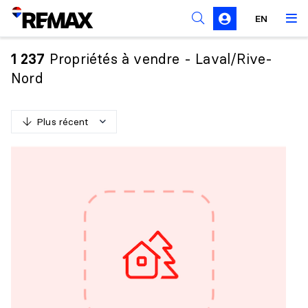
Règles de sollicitation
EN
Propriétés à vendre - Laval/Rive-
1 237
Nord
Plus récent
P
l
u
s
r
é
c
e
n
t
M
o
i
n
s
r
é
c
e
n
t
P
l
u
s
c
h
e
r
M
o
i
n
s
c
h
e
r