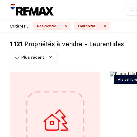
Critères :
Résidentielle
Laurentides
Propriétés à vendre - Laurentides
1 121
Plus récent
P
l
u
s
r
é
c
e
n
t
Visite lib
M
o
i
n
s
r
é
c
e
n
t
P
l
u
s
c
h
e
r
M
o
i
n
s
c
h
e
r