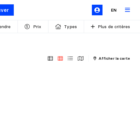
uver
EN
endre
Prix
Types
Plus de critères
Afficher la carte