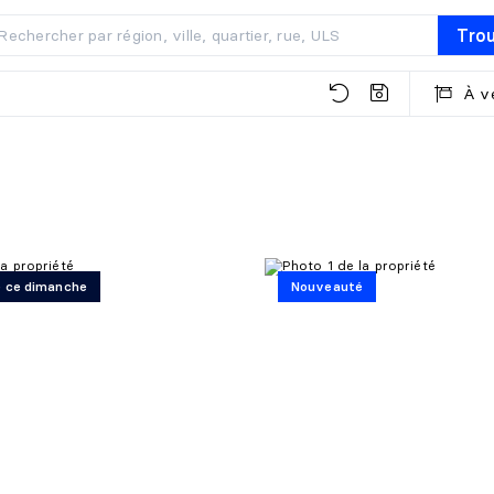
Tro
À v
re ce dimanche
Nouveauté