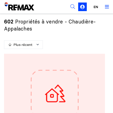
Règles de sollicitation
EN
Propriétés à vendre - Chaudière-
602
Appalaches
Plus récent
P
l
u
s
r
é
c
e
n
t
M
o
i
n
s
r
é
c
e
n
t
P
l
u
s
c
h
e
r
M
o
i
n
s
c
h
e
r