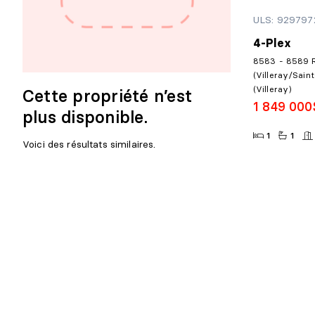
ULS: 929797
4-Plex
8583 - 8589 R
(Villeray/Sain
(Villeray)
Cette propriété n’est
1 849 000
plus disponible.
1
1
Voici des résultats similaires.