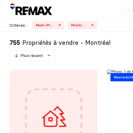
Critères :
Multi-Plex
Montréal
Propriétés à vendre - Montréal
755
Plus récent
P
l
u
s
r
é
c
e
n
t
Nouveaut
M
o
i
n
s
r
é
c
e
n
t
P
l
u
s
c
h
e
r
M
o
i
n
s
c
h
e
r