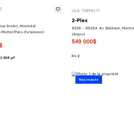
2
ULS: 10814271
2-Plex
ue Drolet, Montréal
6528 - 6528A Av. Baldwin, Montr
t-Michel/Parc-Extension)
(Anjou)
549 000$
$
2
2 858 pi²
Nouveauté