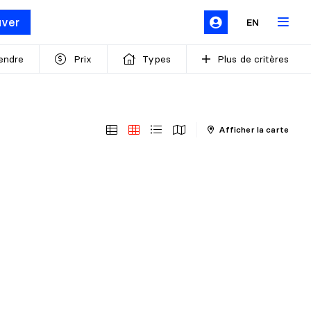
uver
EN
endre
Prix
Types
Plus de critères
Afficher la carte