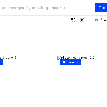
Tro
À v
é
Nouveauté