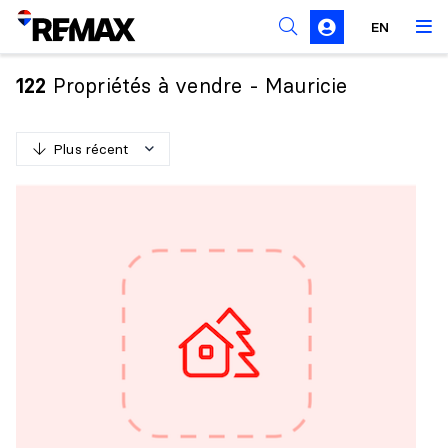
Règles de sollicitation
EN
Propriétés à vendre - Mauricie
122
Plus récent
P
l
u
s
r
é
c
e
n
t
M
o
i
n
s
r
é
c
e
n
t
P
l
u
s
c
h
e
r
M
o
i
n
s
c
h
e
r