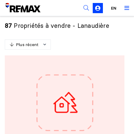
Règles de sollicitation
EN
Propriétés à vendre - Lanaudière
87
Plus récent
P
l
u
s
r
é
c
e
n
t
M
o
i
n
s
r
é
c
e
n
t
P
l
u
s
c
h
e
r
M
o
i
n
s
c
h
e
r