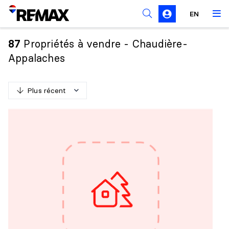
Règles de sollicitation
EN
Propriétés à vendre - Chaudière-
87
Appalaches
Plus récent
P
l
u
s
r
é
c
e
n
t
M
o
i
n
s
r
é
c
e
n
t
P
l
u
s
c
h
e
r
M
o
i
n
s
c
h
e
r