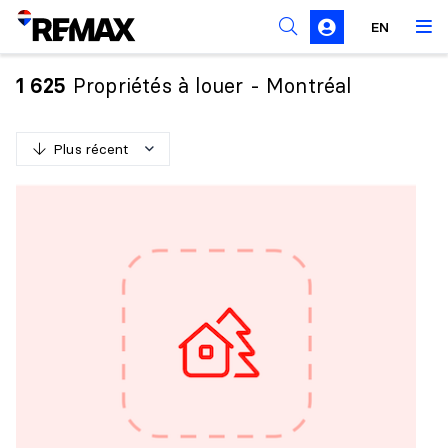
Règles de sollicitation
EN
Propriétés à louer - Montréal
1 625
Plus récent
P
l
u
s
r
é
c
e
n
t
M
o
i
n
s
r
é
c
e
n
t
P
l
u
s
c
h
e
r
M
o
i
n
s
c
h
e
r