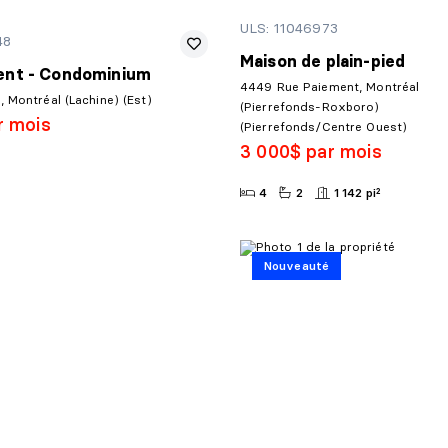
ULS: 11046973
48
Maison de plain-pied
nt - Condominium
4449 Rue Paiement, Montréal
 Montréal (Lachine) (Est)
(Pierrefonds-Roxboro)
r mois
(Pierrefonds/Centre Ouest)
3 000$ par mois
4
2
1 142 pi²
Nouveauté