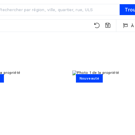
Tro
À
é
Nouveauté