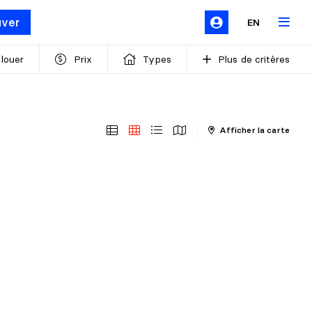
uver
EN
 louer
Prix
Types
Plus de critères
Afficher la carte