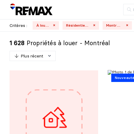
Critères :
À louer
Résidentielle
Montréal
Propriétés à louer - Montréal
1 628
Plus récent
P
l
u
s
r
é
c
e
n
t
Nouveaut
M
o
i
n
s
r
é
c
e
n
t
P
l
u
s
c
h
e
r
M
o
i
n
s
c
h
e
r