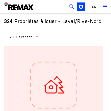
Règles de sollicitation
EN
Propriétés à louer - Laval/Rive-Nord
324
Plus récent
P
l
u
s
r
é
c
e
n
t
M
o
i
n
s
r
é
c
e
n
t
P
l
u
s
c
h
e
r
M
o
i
n
s
c
h
e
r