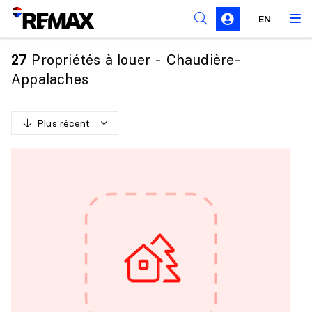
Règles de sollicitation
EN
Propriétés à louer - Chaudière-
27
Appalaches
Plus récent
P
l
u
s
r
é
c
e
n
t
M
o
i
n
s
r
é
c
e
n
t
P
l
u
s
c
h
e
r
M
o
i
n
s
c
h
e
r