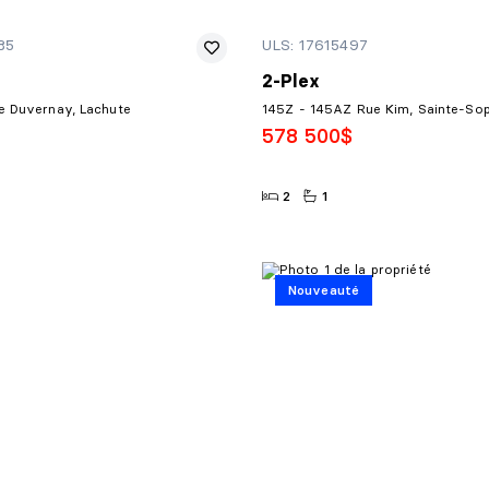
85
ULS: 17615497
2-Plex
e Duvernay, Lachute
145Z - 145AZ Rue Kim, Sainte-Sop
578 500$
2
1
Nouveauté