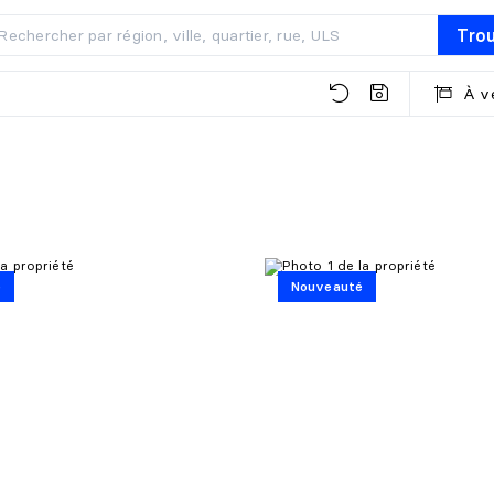
Tro
À v
é
Nouveauté