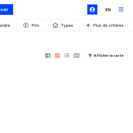
uver
EN
endre
Prix
Types
Plus de critères
Afficher la carte