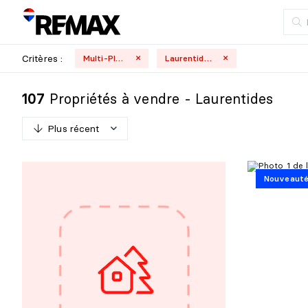
Critères :
Multi-Plex
Laurentides
Propriétés à vendre - Laurentides
107
Plus récent
P
l
u
s
r
é
c
e
n
t
Nouveaut
M
o
i
n
s
r
é
c
e
n
t
P
l
u
s
c
h
e
r
M
o
i
n
s
c
h
e
r