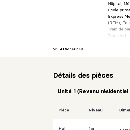
Hôpital, Mé
École prim
Express Mét
(REM), Éco
Train de ba
Transport 
Autoroute,
Afficher plus
Détails des pièces
Unité 1 (Revenu résidentie
Pièce
Niveau
Dime
Hall
1er