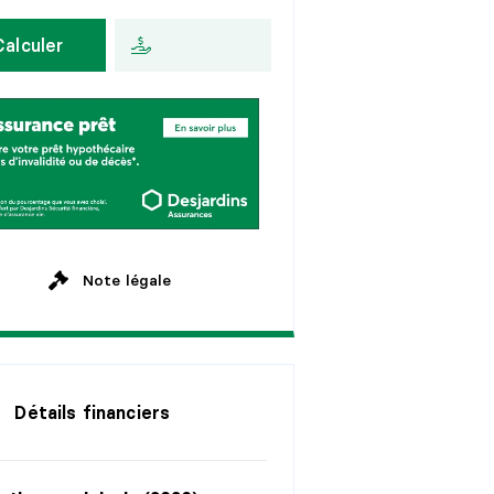
n
s
H
e
b
d
o
m
a
d
a
i
r
e
Calculer
a
n
s
A
u
x
2
s
e
m
a
i
n
e
s
a
n
s
M
e
n
s
u
e
l
l
e
a
n
s
a
n
s
Note légale
Détails financiers