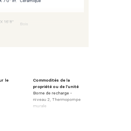
X 7'0" irr.
Céramique
 X 16'8"
Bois
X 16'4"
Céramique
 X 16'0"
Bois
ur le
Commodités de la
propriété ou de l'unité
Borne de recharge -
 3'10" irr.
Bois
niveau 2, Thermopompe
murale
X 25'8"
Bois
'égouts
é