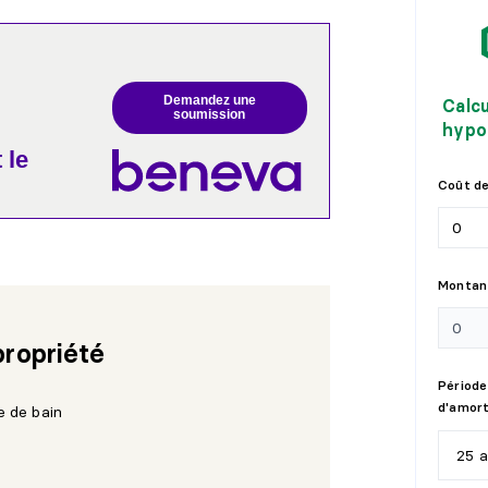
Demandez une
Calc
soumission
hypo
 le
Coût de
Montant
propriété
Période
d'amor
e de bain
25 