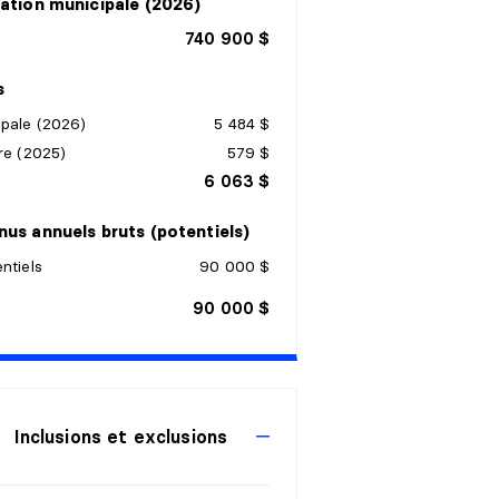
ation municipale (2026)
740 900 $
s
ipale (2026)
5 484 $
re (2025)
579 $
6 063 $
us annuels bruts (potentiels)
ntiels
90 000 $
90 000 $
Inclusions et exclusions