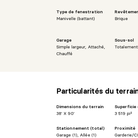
Le bachelor au sous-sol, entièrement 
coucher et représente une excellente o
Type de fenestration
Revêteme
avec un potentiel locatif de 1 950$/mo
Manivelle (battant)
Brique
avec bail annuel.
Tous les logements ont été rénovés avec
Garage
Sous-sol
jour et offrent un style raffiné et conte
Simple largeur, Attaché,
Totalemen
Chauffé
Emplacement stratégique à proximité des
à moins de 500 mètres de la future stat
prévue vers 2031, ajoutant une valeur e
Particularités du terrai
Dimensions du terrain
Superficie 
38' X 90'
3 519 pi²
Stationnement (total)
Proximité
Garage (1), Allée (1)
Garderie/CP