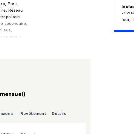
tro, Parc,
Inclu
aire, Réseau
7920A:
ropolitain
four, 
le secondaire,
nlieue,
en commun,
 Cégep
l mensuel)
nsions
Revêtement
Détails