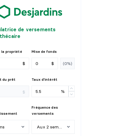
ulatrice de versements
thécaire
 la propriété
Mise de fonds
$
$
 du prêt
Taux d'intérêt
%
$
Fréquence des
tissement
versements
ans
Aux 2 semaines