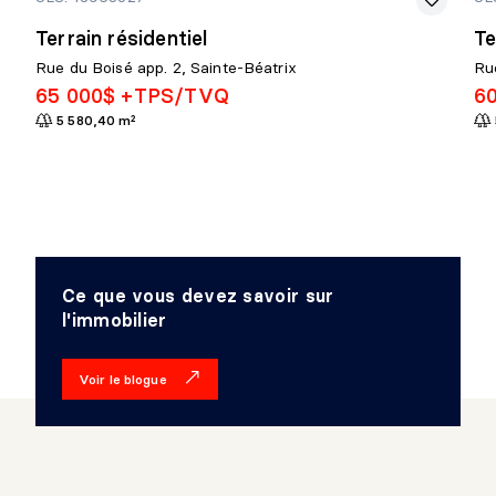
Terrain résidentiel
Te
Rue du Boisé app. 2, Sainte-Béatrix
Ru
65 000$ +TPS/TVQ
6
5 580,40 m²
Ce que vous devez savoir sur
l'immobilier
Voir le blogue