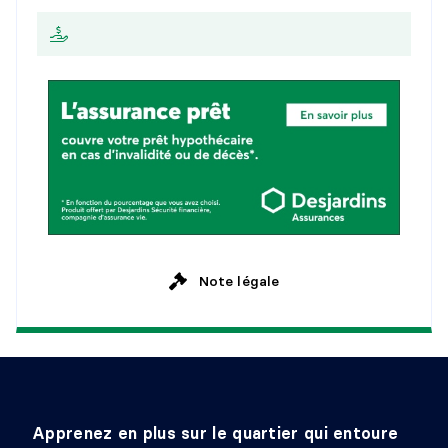
2
5
a
n
s
M
e
n
s
u
e
l
l
e
Note légale
Apprenez en plus sur le quartier qui entoure