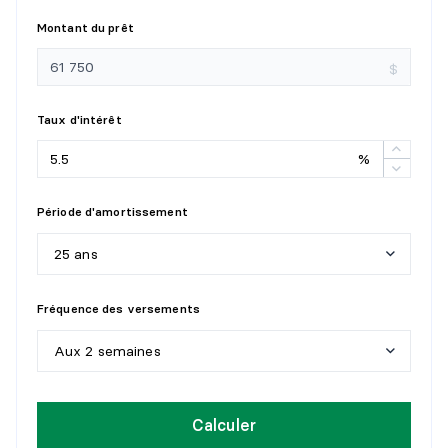
Montant du prêt
$
Taux d'intérêt
%
Période d'amortissement
25 ans
5
a
n
s
Fréquence des versements
1
0
a
n
s
Aux 2 semaines
1
5
a
n
s
H
e
b
d
o
m
a
d
a
i
r
e
Calculer
2
0
a
n
s
A
u
x
2
s
e
m
a
i
n
e
s