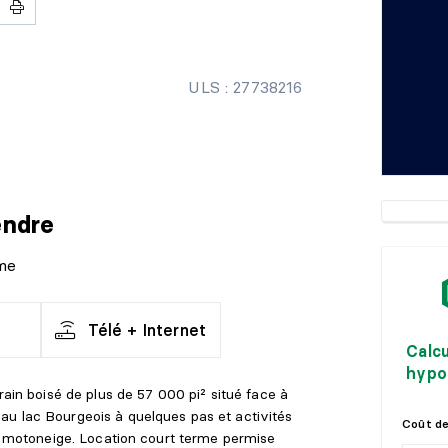
ULS : 27738216
endre
ôme
Télé + Internet
Calc
hypo
rain boisé de plus de 57 000 pi² situé face à
u lac Bourgeois à quelques pas et activités
Coût de
T, motoneige. Location court terme permise