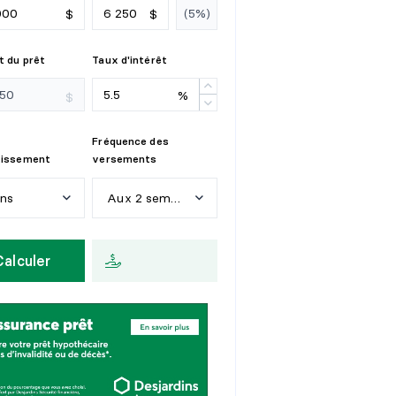
$
$
 du prêt
Taux d'intérêt
%
$
Fréquence des
tissement
versements
ans
Aux 2 semaines
n
s
H
e
b
d
o
m
a
d
a
i
r
e
Calculer
a
n
s
A
u
x
2
s
e
m
a
i
n
e
s
a
n
s
M
e
n
s
u
e
l
l
e
a
n
s
a
n
s