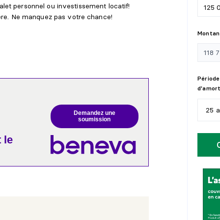
alet personnel ou investissement locatif!
re. Ne manquez pas votre chance!
Montant
Période
d'amor
25 
Demandez une
soumission
5
a
 le
1
0
1
5
2
0
2
5